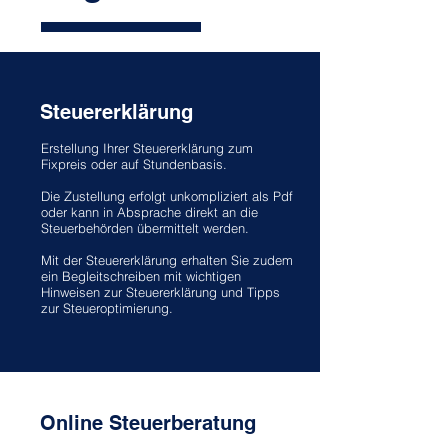
Steuererklärung
Erstellung Ihrer Steuererklärung zum
Fixpreis oder auf Stundenbasis.
Die Zustellung erfolgt unkompliziert als Pdf
oder kann in Absprache direkt an die
Steuerbehörden übermittelt werden.
Mit der Steuererklärung erhalten Sie zudem
ein Begleitschreiben mit wichtigen
Hinweisen zur Steuererklärung und Tipps
zur Steueroptimierung.
Online Steuerberatung