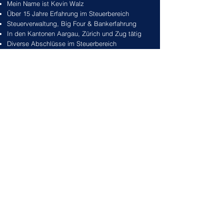
Mein Name ist Kevin Walz
Über 15 Jahre Erfahrung im Steuerbereich
Steuerverwaltung, Big Four & Bankerfahrung
In den Kantonen Aargau, Zürich und Zug tätig
Diverse Abschlüsse im Steuerbereich
Gut vernetzt und stets auf dem neusten Stand
Schnell, zuverlässig und unkompliziert
Wo war ich tätig?
Senior Steuerberater bei der Zürcher
Kantonalbank. Erstellung von
Steuerklärungen sowie Steuerberatungen
der vermögenden Privatkunden und
Kunden des Privat Bankings.
Ganzheitliche Betreuung der Kunden in
Zusammenarbeit mit Kundenberatern und
Finanzplanern.
Consultant bei Ernst & Young in Zug.
Betreuung von in die Schweiz entsandten
Expats in Steuerfragen. Erstellung von
Steuererklärungen unter Berücksichtigung