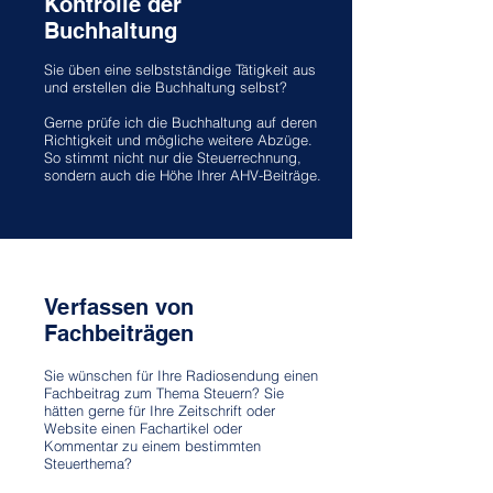
Kontrolle der
Buchhaltung
Sie üben eine selbstständige Tätigkeit aus
und erstellen die Buchhaltung selbst?
Gerne prüfe ich die Buchhaltung auf deren
Richtigkeit und mögliche weitere Abzüge.
So stimmt nicht nur die Steuerrechnung,
sondern auch die Höhe Ihrer AHV-Beiträge.
Verfassen von
Fachbeiträgen
Sie wünschen für Ihre Radiosendung einen
Fachbeitrag zum Thema Steuern? Sie
hätten gerne für Ihre Zeitschrift oder
Website einen Fachartikel oder
Kommentar zu einem bestimmten
Steuerthema?